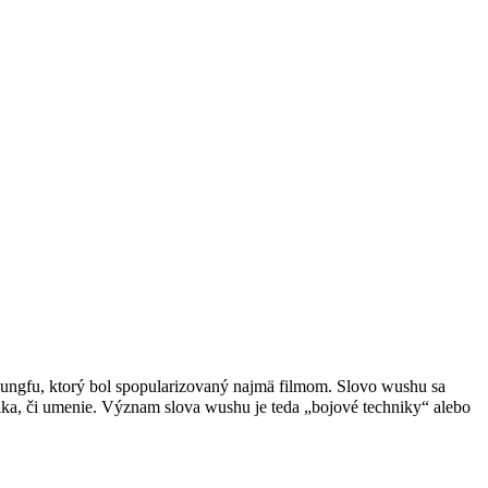
kungfu, ktorý bol spopularizovaný najmä filmom. Slovo wushu sa
ka, či umenie. Význam slova wushu je teda „bojové techniky“ alebo