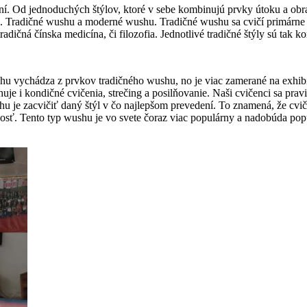
 Od jednoduchých štýlov, ktoré v sebe kombinujú prvky útoku a obrany 
e. Tradičné wushu a moderné wushu. Tradičné wushu sa cvičí primárne
dičná čínska medicína, či filozofia. Jednotlivé tradičné štýly sú tak
 vychádza z prvkov tradičného wushu, no je viac zamerané na exhibíc
huje i kondičné cvičenia, strečing a posilňovanie. Naši cvičenci sa pra
u je zacvičiť daný štýl v čo najlepšom prevedení. To znamená, že cvi
atnosť. Tento typ wushu je vo svete čoraz viac populárny a nadobúda po