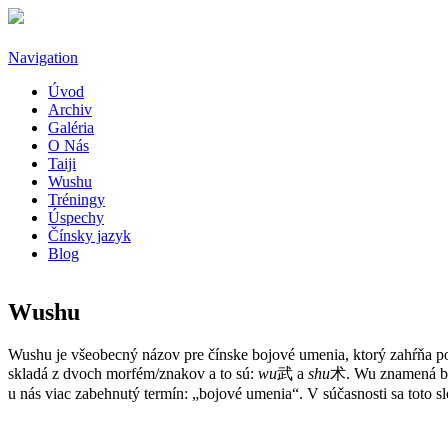
Skočiť na hlavný obsah
Navigation
Úvod
Archiv
Galéria
O Nás
Taiji
Wushu
Tréningy
Úspechy
Čínsky jazyk
Blog
Wushu
Wushu je všeobecný názov pre čínske bojové umenia, ktorý zahŕňa po
skladá z dvoch morfém/znakov a to sú:
wu
武 a
shu
术. Wu znamená boj
u nás viac zabehnutý termín: „bojové umenia“. V súčasnosti sa toto 