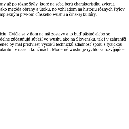
až po rôzne štýly, ktoré na seba berú charakteristiku zvierat.
 ako metóda obrany a útoku, no vzhľadom na históriu rôznych štýlov
 komplexným prvkom čínskeho wushu a čínskej kultúry.
iu. Cvičia sa v ňom najmä zostavy a to buď pästné alebo so
videlne zúčastňujú súťaží vo wushu ako na Slovensku, tak i v zahraničí
čenec by mal predviesť vysokú technickú zdadnosť spolu s fyzickou
pularitu i v našich končinách. Moderné wushu je rýchlo sa rozvíjajúce