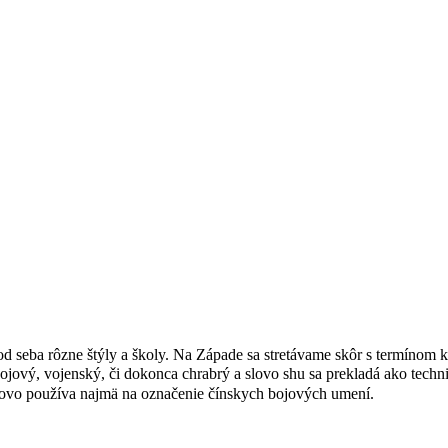
d seba rôzne štýly a školy. Na Západe sa stretávame skôr s termínom 
ový, vojenský, či dokonca chrabrý a slovo shu sa prekladá ako techni
slovo používa najmä na označenie čínskych bojových umení.