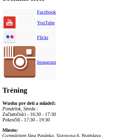
Facebook
YouTube
Flickr
Instagram
Tréning
Wushu pre deti a mládež:
Pondelok, Streda
:
Začiatočníci - 16:30 - 17:30
Pokročilí - 17:30 - 19:30
Miesto:
Gymnázium Jána Papánka, Vazovova 6, Bratislava