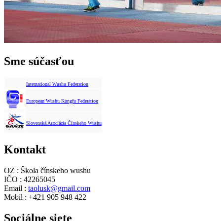
Sme súčasťou
International Wushu Federation
European Wushu Kungfu Federation
Slovenská Asociácia Čínskeho Wushu
Kontakt
OZ : Škola čínskeho wushu
IČO : 42265045
Email :
taolusk@gmail.com
Mobil : +421 905 948 422
Sociálne siete