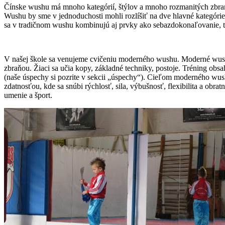
Čínske wushu má mnoho kategórií, štýlov a mnoho rozmanitých zbraní.
Wushu by sme v jednoduchosti mohli rozlíšiť na dve hlavné kategóri
sa v tradičnom wushu kombinujú aj prvky ako sebazdokonaľovanie, tra
V našej škole sa venujeme cvičeniu moderného wushu. Moderné wushu
zbraňou. Žiaci sa učia kopy, základné techniky, postoje. Tréning obsa
(naše úspechy si pozrite v sekcii „úspechy“). Cieľom moderného wush
zdatnosťou, kde sa snúbi rýchlosť, sila, výbušnosť, flexibilita a obr
umenie a šport.